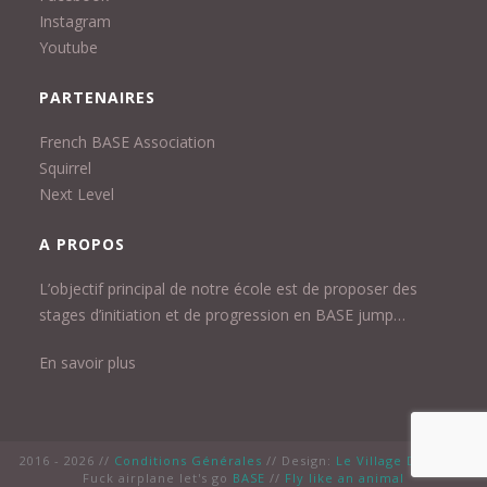
Instagram
Youtube
PARTENAIRES
French BASE Association
Squirrel
Next Level
A PROPOS
L’objectif principal de notre école est de proposer des
stages d’initiation et de progression en BASE jump…
En savoir plus
2016 - 2026 //
Conditions Générales
// Design:
Le Village Design
//
Fuck airplane let's go
BASE
//
Fly like an animal