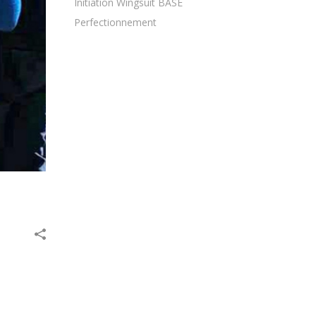
Initiation Wingsuit BASE
Perfectionnement