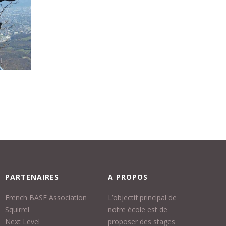
PARTENAIRES
A PROPOS
French BASE Association
L’objectif principal de
Squirrel
notre école est de
Next Level
proposer des stages