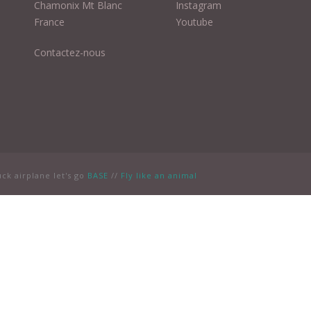
Chamonix Mt Blanc
Instagram
France
Youtube
Contactez-nous
uck airplane let's go
BASE
//
Fly like an animal