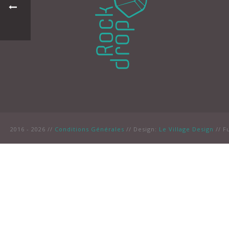
2016 - 2026 //
Conditions Générales
// Design:
Le Village Design
// F